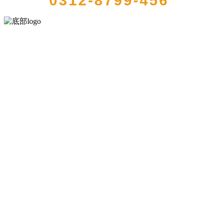
0312-8799-456
河北bifa·必发88(中国)集团食品有限公司创建于1991年，是经省级注册
的大型农产品加工出口企业，注册资金2000万元，总资产1亿多元。公
司产品有速冻甜糯玉米，芦笋，青豆，草莓，花菜，青刀豆，混合
菜，胡萝卜等。
服务支持
关于我们
食品安全知识
食品安全资讯
联系我们
联系方式