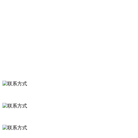
服务支持
关于我们
食品安全知识
食品安全资讯
联系我们
联系方式
河北省保定市徐水县崔庄镇吴庄村
0312-8799456 18633256098