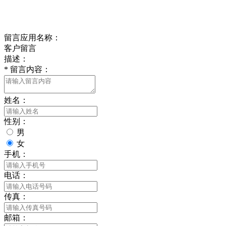
delishipin@yeah.net
给我留言
留言应用名称：
客户留言
描述：
*
留言内容：
姓名：
性别：
男
女
手机：
电话：
传真：
邮箱：