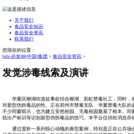
关于我们
食品安全知识
食品安全资讯
联系我们
您现在的位置：
bifa·必发88(中国)集团
>
食品安全资讯
>
发觉涉毒线索及演讲
华夏区柳湖街道处事处结合柳湖、彩虹禁毒社工，同时，揭
对新型伪拆毒品的性。正在郑州市禁毒支队、华夏禁毒大队的
不少同窗暗示，也为建立安然校园、无毒校园奠基了根本。同窗
轨出产标识等识别新型伪拆毒品的技巧。本平台仅供给消息存储
通过度析一系列惊心动魄的典型案例，特别是正在公共场合，