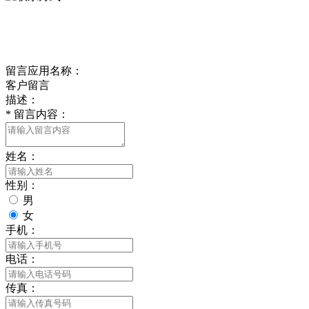
delishipin@yeah.net
给我留言
留言应用名称：
客户留言
描述：
*
留言内容：
姓名：
性别：
男
女
手机：
电话：
传真：