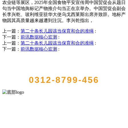
农业链等展区，2025年全国食物平安宣传周中国贸促会从题日
勾当中国地舆标记产物推介勾当正在京举办。中国贸促会副会
长李兴乾、玻利维亚驻华大使乌戈西莱斯出席并致辞。地标产
物因其高质量越来越遭到注沉。李兴乾指出，
上一篇：
第二十条长儿园该当保育和合的准绳
:
下一篇：
前讯数据核心监测
:
上一篇：
第二十条长儿园该当保育和合的准绳
:
下一篇：
前讯数据核心监测
:
QUICK CONTACT US
0312-8799-456
河北bifa·必发88(中国)集团食品有限公司创建于1991年，是经省级注册
的大型农产品加工出口企业，注册资金2000万元，总资产1亿多元。公
司产品有速冻甜糯玉米，芦笋，青豆，草莓，花菜，青刀豆，混合
菜，胡萝卜等。