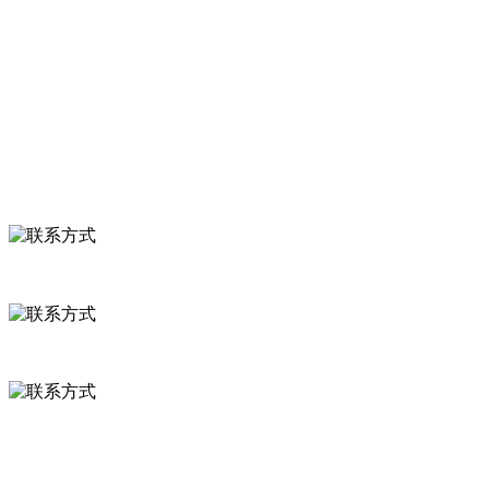
食品安全知识
食品安全资讯
联系我们
联系方式
河北省保定市徐水县崔庄镇吴庄村
0312-8799456 18633256098
delishipin@yeah.net
给我留言