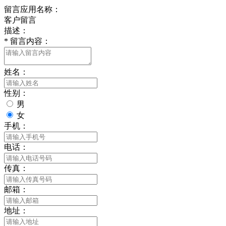
留言应用名称：
客户留言
描述：
*
留言内容：
姓名：
性别：
男
女
手机：
电话：
传真：
邮箱：
地址：