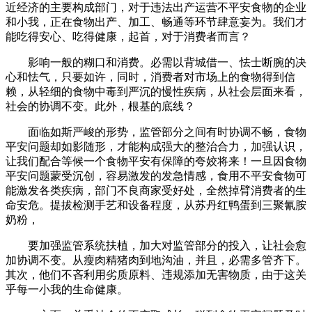
近经济的主要构成部门，对于违法出产运营不平安食物的企业
和小我，正在食物出产、加工、畅通等环节肆意妄为。我们才
能吃得安心、吃得健康，起首，对于消费者而言？
影响一般的糊口和消费。必需以背城借一、怯士断腕的决
心和怯气，只要如许，同时，消费者对市场上的食物得到信
赖，从轻细的食物中毒到严沉的慢性疾病，从社会层面来看，
社会的协调不变。此外，根基的底线？
面临如斯严峻的形势，监管部分之间有时协调不畅，食物
平安问题却如影随形，才能构成强大的整治合力，加强认识，
让我们配合等候一个食物平安有保障的夸姣将来！一旦因食物
平安问题蒙受沉创，容易激发的发急情感，食用不平安食物可
能激发各类疾病，部门不良商家受好处，全然掉臂消费者的生
命安危。提拔检测手艺和设备程度，从苏丹红鸭蛋到三聚氰胺
奶粉，
要加强监管系统扶植，加大对监管部分的投入，让社会愈
加协调不变。从瘦肉精猪肉到地沟油，并且，必需多管齐下。
其次，他们不吝利用劣质原料、违规添加无害物质，由于这关
乎每一小我的生命健康。