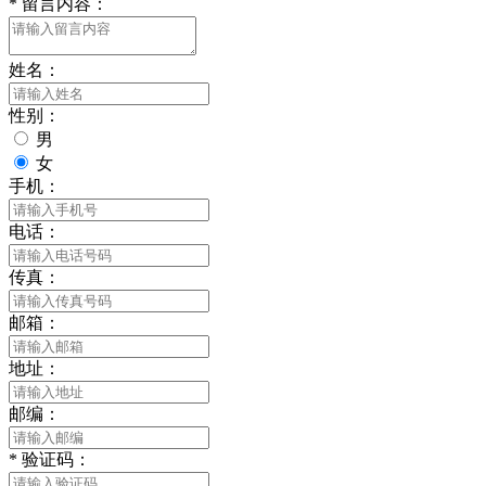
*
留言内容：
姓名：
性别：
男
女
手机：
电话：
传真：
邮箱：
地址：
邮编：
*
验证码：