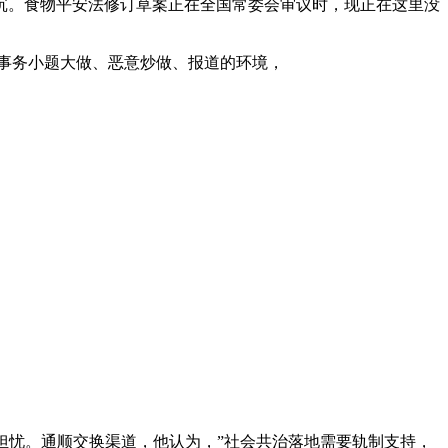
沉。食物平安法修订草案正在全国常委会审议时，现正在这里没
事务小题大做、恶意炒做、报道的环境，
担忧。通顺交换渠道，他认为，”社会共治落地需要轨制支持，