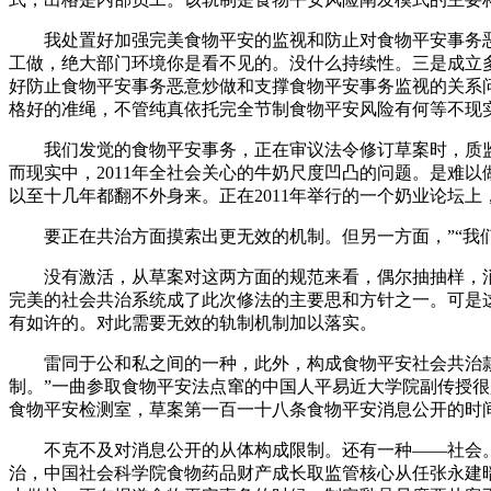
我处置好加强完美食物平安的监视和防止对食物平安事务恶
工做，绝大部门环境你是看不见的。没什么持续性。三是成立
好防止食物平安事务恶意炒做和支撑食物平安事务监视的关系
格好的准绳，不管纯真依托完全节制食物平安风险有何等不现
我们发觉的食物平安事务，正在审议法令修订草案时，质监
而现实中，2011年全社会关心的牛奶尺度凹凸的问题。是难
以至十几年都翻不外身来。正在2011年举行的一个奶业论坛
要正在共治方面摸索出更无效的机制。但另一方面，”“我们
没有激活，从草案对这两方面的规范来看，偶尔抽抽样，消费
完美的社会共治系统成了此次修法的主要思和方针之一。可是
有如许的。对此需要无效的轨制机制加以落实。
雷同于公和私之间的一种，此外，构成食物平安社会共治款式
制。”一曲参取食物平安法点窜的中国人平易近大学院副传授很
食物平安检测室，草案第一百一十八条食物平安消息公开的时间
不克不及对消息公开的从体构成限制。还有一种——社会。”
治，中国社会科学院食物药品财产成长取监管核心从任张永建