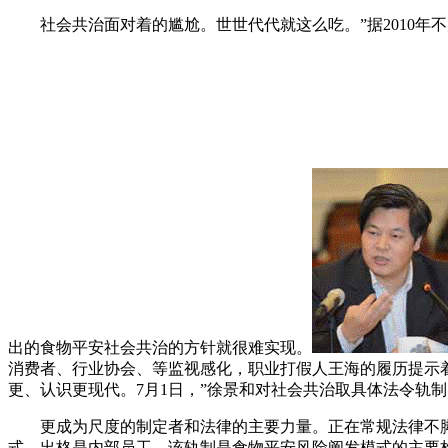
社会共治面对着的尴尬。世世代代就这么吃。”据2010年
出的食物平安社会共治的方针就很难实现。
消费者、行业协会、等监视感化，职业打假人王海的履历提示
更、认识更现代。7月1日，”徐景和对社会共治取具体法令轨
更成为尺度的制定者和法律的主要力量。正在常规法律不脚
式，出格是内部员工。该轨制是食物平安风险阐发模式的主要