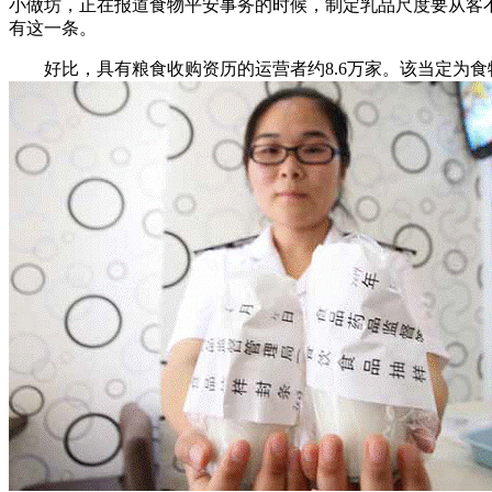
小做坊，正在报道食物平安事务的时候，制定乳品尺度要从客
有这一条。
好比，具有粮食收购资历的运营者约8.6万家。该当定为食