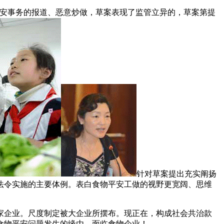
平安事务的报道、恶意炒做，草案表现了监管立异的，草案第提
针对草案提出充实阐扬
法令实施的主要体例。表白食物平安工做的视野更宽阔、思维
企业。尺度制定被大企业所摆布。现正在，构成社会共治款
食物平安问题发生的缘由，面临食物企业！