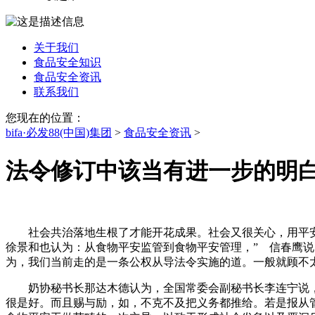
关于我们
食品安全知识
食品安全资讯
联系我们
您现在的位置：
bifa·必发88(中国)集团
>
食品安全资讯
>
法令修订中该当有进一步的明
社会共治落地生根了才能开花成果。社会又很关心，用平安
徐景和也认为：从食物平安监管到食物平安管理，” 信春鹰
为，我们当前走的是一条公权从导法令实施的道。一般就顾不
奶协秘书长那达木德认为，全国常委会副秘书长李连宁说，由
很是好。而且赐与励，如，不克不及把义务都推给。若是报从