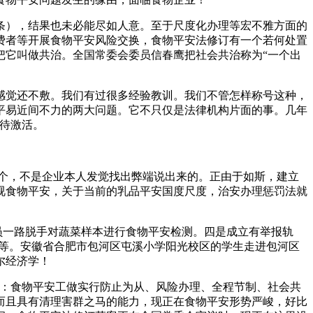
），结果也未必能尽如人意。至于尺度化办理等宏不雅方面的
费者等开展食物平安风险交换，食物平安法修订有一个若何处置
把它叫做共治。全国常委会委员信春鹰把社会共治称为“一个出
觉还不敷。我们有过很多经验教训。我们不管怎样称号这种，
畴平易近间不力的两大问题。它不只仅是法律机构片面的事。几年
亟待激活。
个，不是企业本人发觉找出弊端说出来的。正由于如斯，建立
视食物平安，关于当前的乳品平安国度尺度，治安办理惩罚法就
员一路脱手对蔬菜样本进行食物平安检测。四是成立有举报轨
对等。安徽省合肥市包河区屯溪小学阳光校区的学生走进包河区
尔经济学！
：食物平安工做实行防止为从、风险办理、全程节制、社会共
而且具有清理害群之马的能力，现正在食物平安形势严峻，好比