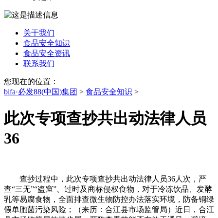
关于我们
食品安全知识
食品安全资讯
联系我们
您现在的位置：
bifa·必发88(中国)集团
>
食品安全知识
>
此次专项查抄共出动法律人员
36
查抄过程中，此次专项查抄共出动法律人员36人次，严
查“三无”“盗窟”、过时及商标侵权食物，对于冷冻饮品、发酵
乳等易腐食物，全面排查微生物防控办法落实环境，防备铜绿
假单胞菌污染风险；（来历：合江县市场监管局）近日，合江