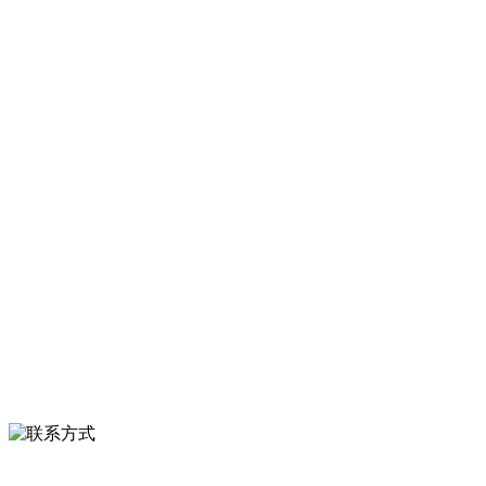
河北bifa·必发88(中国)集团食品有限公司创建于1991年，是经省级注册
的大型农产品加工出口企业，注册资金2000万元，总资产1亿多元。公
司产品有速冻甜糯玉米，芦笋，青豆，草莓，花菜，青刀豆，混合
菜，胡萝卜等。
服务支持
关于我们
食品安全知识
食品安全资讯
联系我们
联系方式
河北省保定市徐水县崔庄镇吴庄村