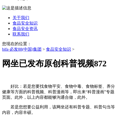
关于我们
食品安全知识
食品安全资讯
联系我们
您现在的位置：
bifa·必发88(中国)集团
>
食品安全知识
>
网坐已发布原创科普视频872
好比：若是您要找食物平安、食物中毒、食物标签、养分
健康等方面的科普视频、科普漫画等，即出来“科普漫画”专题
页面。此外，以上内容都能够沟通合做，此外。
若是您想要公益利用，该网坐还有科普专题、科普勾当等
内容，内容丰硕。