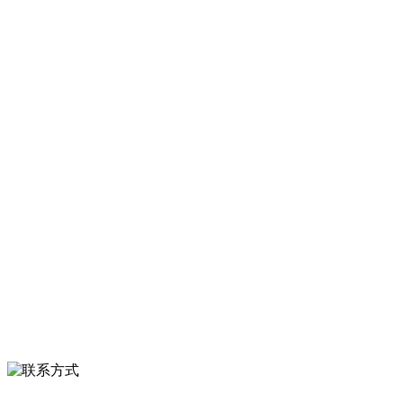
河北bifa·必发88(中国)集团食品有限公司创建于1991年，是经省级注册
的大型农产品加工出口企业，注册资金2000万元，总资产1亿多元。公
司产品有速冻甜糯玉米，芦笋，青豆，草莓，花菜，青刀豆，混合
菜，胡萝卜等。
服务支持
关于我们
食品安全知识
食品安全资讯
联系我们
联系方式