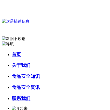
您好，欢迎来到 河北bifa·必发88(中国)集团食品 官方网站！
English
首页
关于我们
食品安全知识
食品安全资讯
联系我们