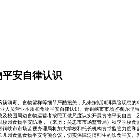
物平安自律认识
筷消毒、食物留样等细节严酷把关，凡未按期消弭风险现患的单
从业人员营业本质和食物平安自律认识。青铜峡市市场监视办理
校及校园周边食物运营者按照工做尺度认实开展食物平安自查，
固校园食物平安防地，（来历：吴忠市市场监管局）秋季学校食
，青铜峡市市场监视办理局将加大学校和托长机构食堂监管力度和监
长儿园食堂食物平安专项会议，切实保障泛博师生的饮食平安。发