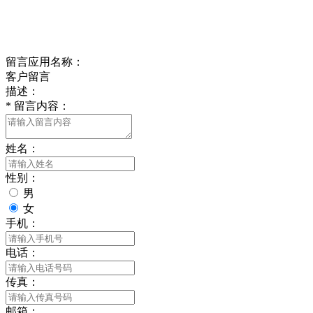
delishipin@yeah.net
给我留言
留言应用名称：
客户留言
描述：
*
留言内容：
姓名：
性别：
男
女
手机：
电话：
传真：
邮箱：